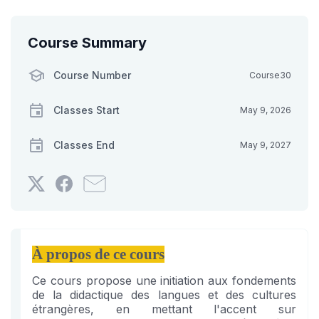
Course Summary
Course Number
Course30
Classes Start
May 9, 2026
Classes End
May 9, 2027
Tweet
Post
Email
that
a
someone
you've
Facebook
to
enrolled
message
say
in
to
you've
À propos de ce cours
this
say
enrolled
Ce cours propose une initiation aux fondements
course
you've
in
de la didactique des langues et des cultures
enrolled
this
étrangères, en mettant l'accent sur