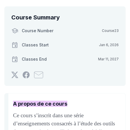
Course Summary
Course Number
Course23
Classes Start
Jan 6, 2026
Classes End
Mar 11, 2027
Tweet
Post
Email
that
a
someone
you've
Facebook
to
enrolled
message
say
in
to
you've
A propos de ce cours
this
say
enrolled
course
you've
in
Ce cours s’inscrit dans une série
enrolled
this
d’enseignements consacrés à l’étude des outils